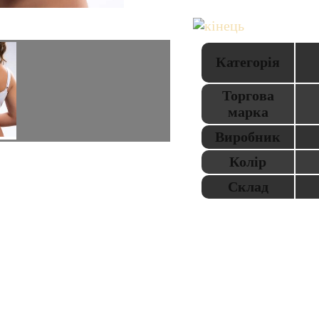
Категорія
Торгова
марка
Виробник
Колір
Склад