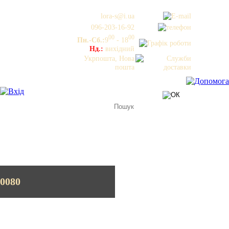
lora-s@i.ua
096-203-16-92
00
00
Пн.-Сб.:
9
- 18
Нд.:
вихідний
Укрпошта, Нова
пошта
40080