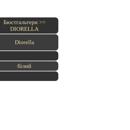
Бюстгальтери >>
DIORELLA
Diorella
білий