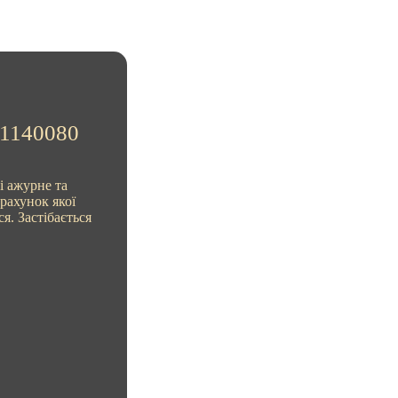
.1140080
і ажурне та
рахунок якої
я. Застібається