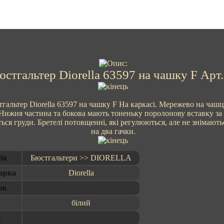
юстгальтер Diorella 63597 на чашку F Арт
гальтер Diorella 63597 на чашку F На каркасі. Мережево на чашц
Нижня частина та бокова мають тоненьку поролонову вставку за 
ся груди. Бретелі потовщенні, які регулюються, але не знімаютьс
на два гачки.
ія
Бюстгальтери >> DIORELLA
арка
Diorella
ик
білий
д