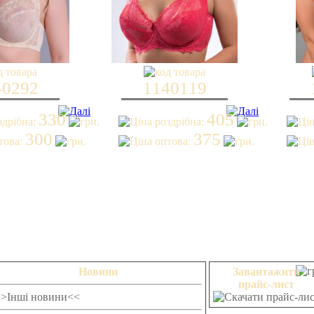
40292
1140119
330
405
300
375
Новини
Завантажити
прайс-лист
>>Інші новини<<