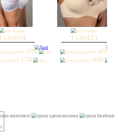
1140074
1140413
200
460
170
430