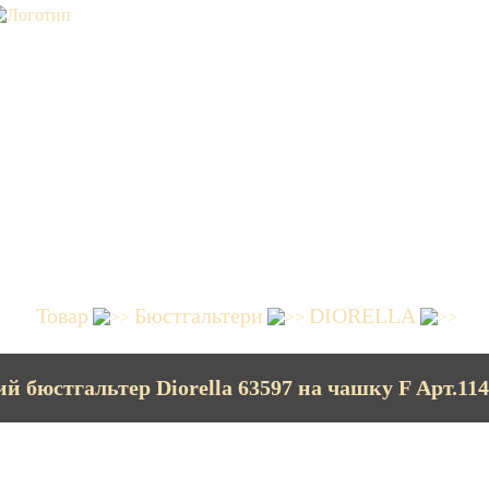
Товар
Бюстгальтери
DIORELLA
ий бюстгальтер Diorella 63597 на чашку F Арт.11