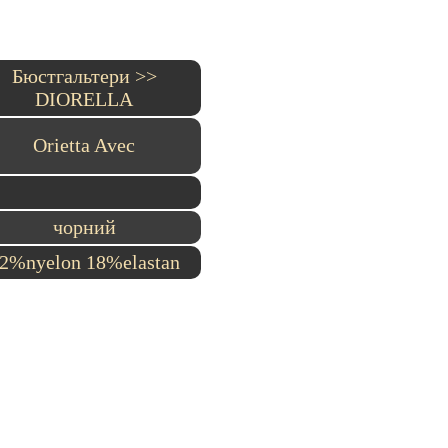
Бюстгальтери >>
DIORELLA
Orietta Avec
чорний
2%nyelon 18%elastan