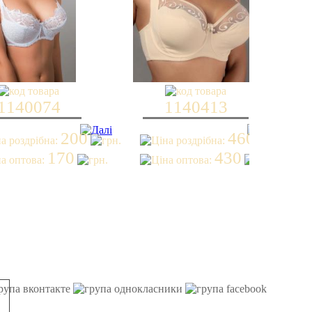
1140074
1140413
200
460
170
430