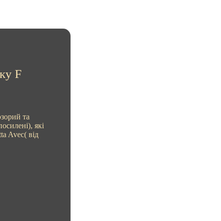
ку F
озорий та
осилені), які
ta Avec( від