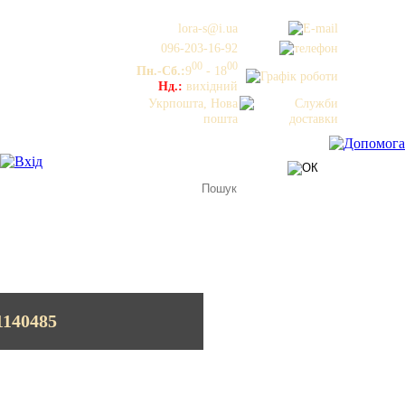
lora-s@i.ua
096-203-16-92
00
00
Пн.-Сб.:
9
- 18
Нд.:
вихідний
Укрпошта, Нова
пошта
1140485