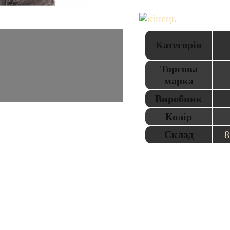
Категорія
Торгова
марка
Виробник
Колір
Склад
8