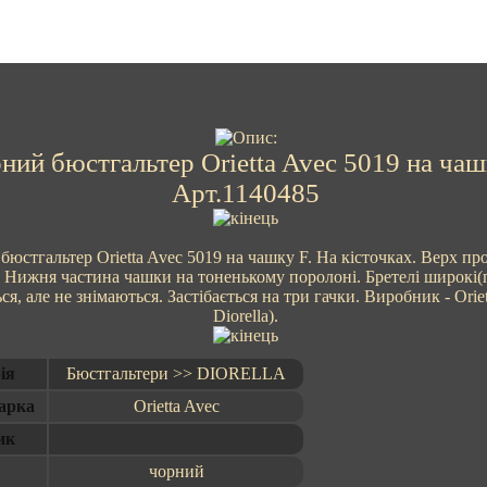
ний бюстгальтер Orietta Avec 5019 на чаш
Арт.1140485
бюстгальтер Orietta Avec 5019 на чашку F. На кісточках. Верх пр
 Нижня частина чашки на тоненькому поролоні. Бретелі широкі(п
я, але не знімаються. Застібається на три гачки. Виробник - Oriet
Diorella).
ія
Бюстгальтери >> DIORELLA
арка
Orietta Avec
ик
чорний