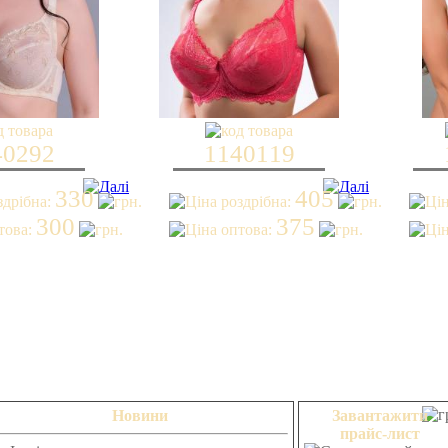
40292
1140119
330
405
300
375
Новини
Завантажити
прайс-лист