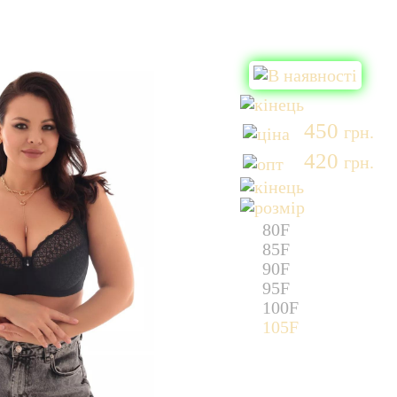
450
грн.
420
грн.
80F
85F
90F
95F
100F
105F