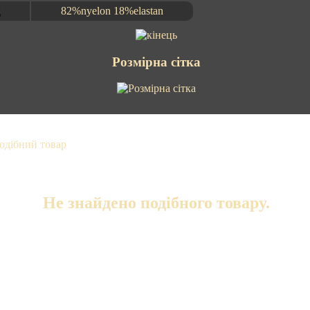
д
82%nyelon 18%elastan
Розмірна сітка
Не знайдено подібного товару.