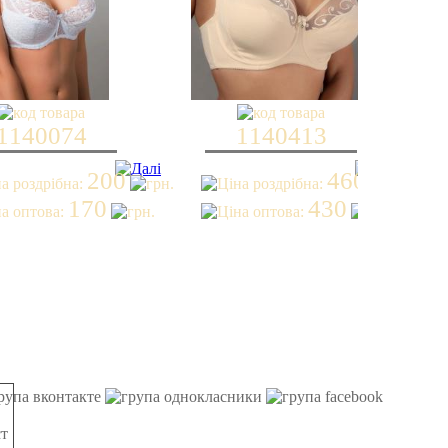
1140074
1140413
200
460
170
430