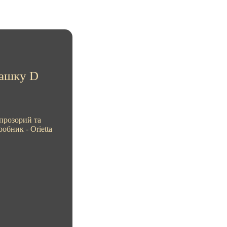
чашку D
 прозорий та
обник - Orietta