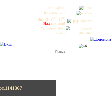
lora-s@i.ua
096-203-16-92
00
00
Пн.-Сб.:
9
- 18
Нд.:
вихідний
Укрпошта, Нова
пошта
рт.1141367