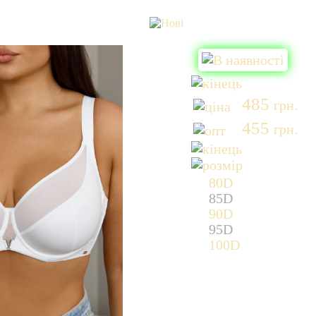
485
грн.
455
грн.
80D
85D
90D
95D
100D