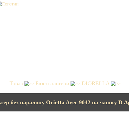
Товар
Бюстгальтери
DIORELLA
тер без паралону Orietta Avec 9042 на чашку D А