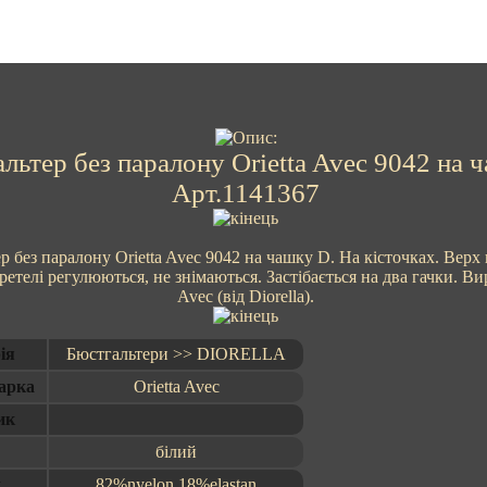
льтер без паралону Orietta Avec 9042 на 
Арт.1141367
р без паралону Orietta Avec 9042 на чашку D. На кісточках. Верх
етелі регулюються, не знімаються. Застібається на два гачки. Вир
Avec (від Diorella).
ія
Бюстгальтери >> DIORELLA
арка
Orietta Avec
ик
білий
д
82%nyelon 18%elastan