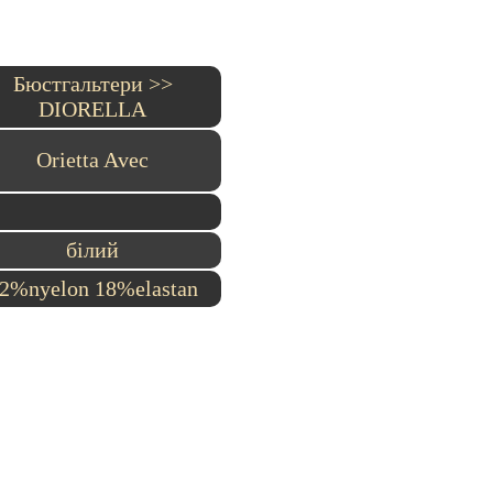
Бюстгальтери >>
DIORELLA
Orietta Avec
білий
2%nyelon 18%elastan