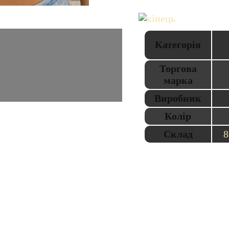
Категорія
Торгова
марка
Виробник
Колір
Склад
8