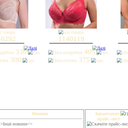
40292
1140119
330
405
300
375
Новини
Завантажити
прайс-лист
>>Інші новини<<