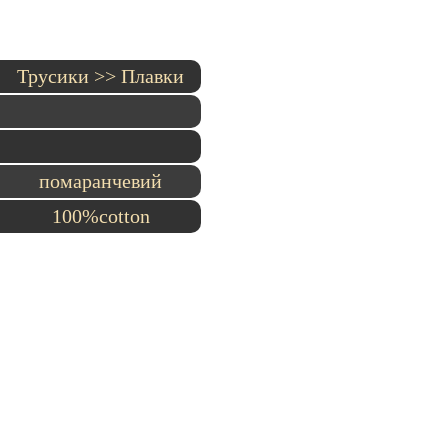
Трусики >> Плавки
помаранчевий
100%cotton