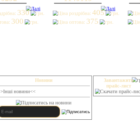
330
405
300
375
Новини
Завантажити
прайс-лист
>>Інші новини<<