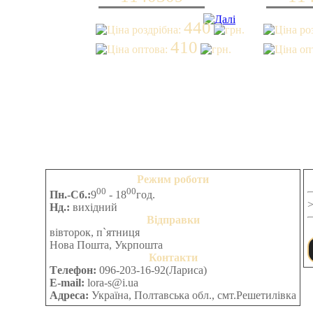
не
можете
440
це
виконати,
410
то
перейдіть
в
розділ
Задати
запитання
Режим роботи
00
00
Пн.-Сб.:
9
- 18
год.
Нд.:
вихідний
Відправки
вівторок, п`ятниця
Нова Пошта, Укрпошта
Контакти
Tелефон:
096-203-16-92(Лариса)
E-mail:
lora-s@i.ua
Адреса:
Україна, Полтавська обл., смт.Решетилівка