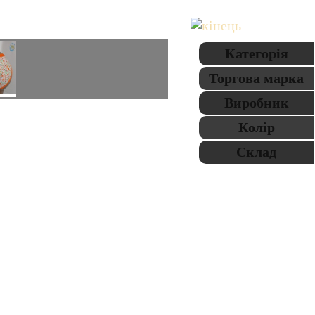
Категорія
Торгова марка
Виробник
Колір
Склад