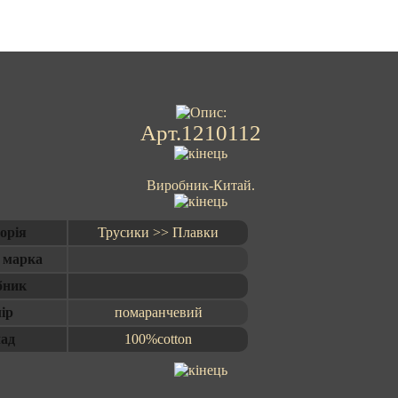
Арт.1210112
Виробник-Китай.
орія
Трусики >> Плавки
 марка
бник
ір
помаранчевий
ад
100%cotton