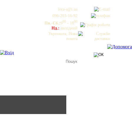
lora-s@i.ua
096-203-16-92
00
00
Пн.-Сб.:
9
- 18
Нд.:
вихідний
Укрпошта, Нова
пошта