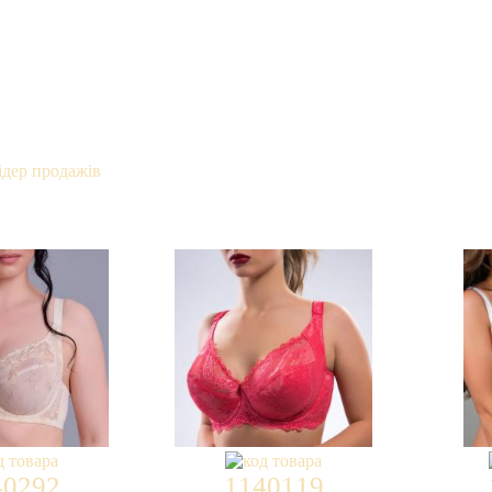
40292
1140119