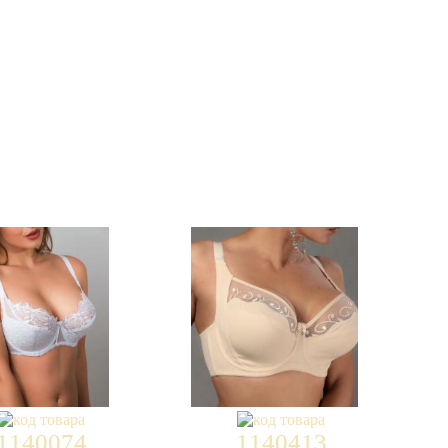
1140074
1140413