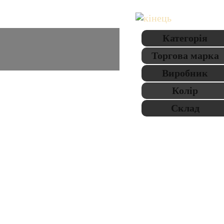
Категорія
Торгова марка
Виробник
Колір
Склад