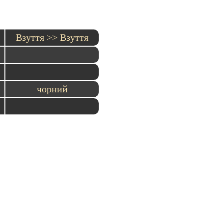
Взуття >> Взуття
чорний