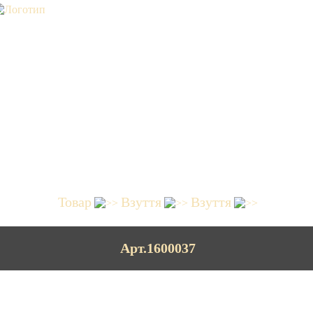
Товар
Взуття
Взуття
Арт.1600037