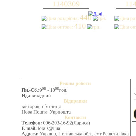
не
1140309
11
можете
це
440
виконати,
то
410
перейдіть
в
розділ
Задати
запитання
Режим роботи
00
00
Пн.-Сб.:
9
- 18
год.
Нд.:
вихідний
Відправки
вівторок, п`ятниця
Нова Пошта, Укрпошта
Контакти
Tелефон:
096-203-16-92(Лариса)
E-mail:
lora-s@i.ua
Адреса:
Україна, Полтавська обл., смт.Решетилівка