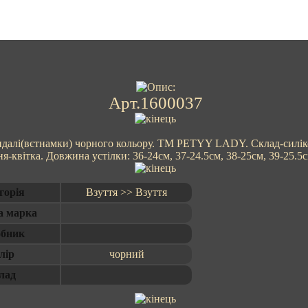
Арт.1600037
далі(вєтнамки) чорного кольору. ТМ PETYY LADY. Склад-силікон
я-квітка. Довжина устілки: 36-24см, 37-24.5см, 38-25см, 39-25.5с
горія
Взуття >> Взуття
а марка
бник
лір
чорний
лад