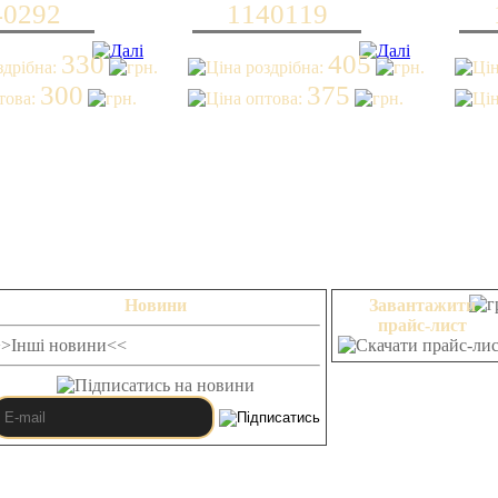
40292
1140119
330
405
300
375
Новини
Завантажити
прайс-лист
>>Інші новини<<