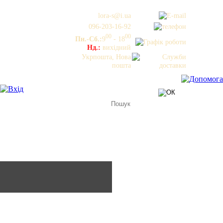
lora-s@i.ua
096-203-16-92
00
00
Пн.-Сб.:
9
- 18
Нд.:
вихідний
Укрпошта, Нова
пошта